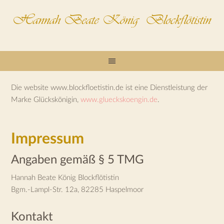
Zur
Zum
Zur
Hauptnavigation
Inhalt
Fußzeile
springen
springen
springen
Die website www.blockfloetistin.de ist eine Dienstleistung der
Marke Glückskönigin,
www.glueckskoengin.de
.
Impressum
Angaben gemäß § 5 TMG
Hannah Beate König Blockflötistin
Bgm.-Lampl-Str. 12a, 82285 Haspelmoor
Kontakt